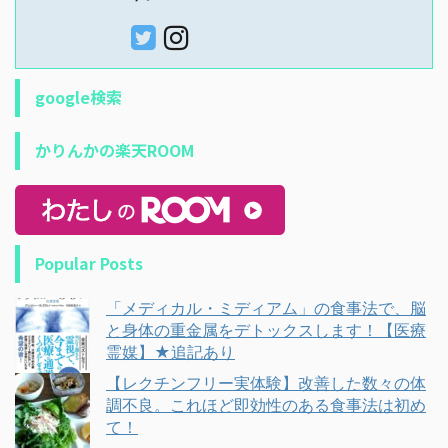
google検索
かりんかの楽天ROOM
Popular Posts
「メディカル・ミディアム」の食事法で、脳
と身体の重金属をデトックスします！【医療
霊媒】★追記あり
【レクチンフリー実体験】改善した数々の体
調不良。これほど即効性のある食事法は初め
て！