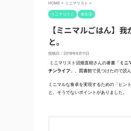
HOME
>
ミニマリスト
>
ミニマリスト
食生活
【ミニマルごはん】我
と。
投稿日：
2018年6月11日
ミニマリスト沼畑直樹さんの著書「
ミニ
チンライフ
」、図書館で見つけたので読
ミニマルな食卓を実現するための「ヒン
と、そうでないポイントがありました。