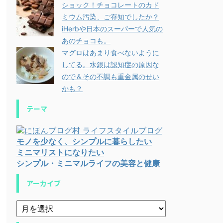
ショック！チョコレートのカド
ミウム汚染、ご存知でしたか？
iHerbや日本のスーパーで人気の
あのチョコも。
マグロはあまり食べないように
してる。水銀は認知症の原因な
ので＆その不調も重金属のせい
かも？
テーマ
モノを少なく、シンプルに暮らしたい
ミニマリストになりたい
シンプル・ミニマルライフの美容と健康
アーカイブ