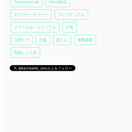
ConsumerLab
iHerb食品
エドガー・ケイシー
スピリチュアル
メディカル・ミディアム
介護
口腔ケア
台風
筋トレ
食糧備蓄
骨粗しょう症