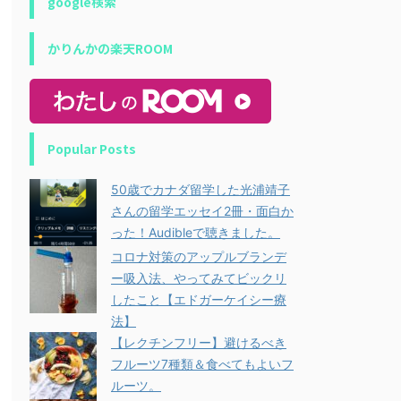
google検索
かりんかの楽天ROOM
Popular Posts
50歳でカナダ留学した光浦靖子
さんの留学エッセイ2冊・面白か
った！Audibleで聴きました。
コロナ対策のアップルブランデ
ー吸入法、やってみてビックリ
したこと【エドガーケイシー療
法】
【レクチンフリー】避けるべき
フルーツ7種類＆食べてもよいフ
ルーツ。