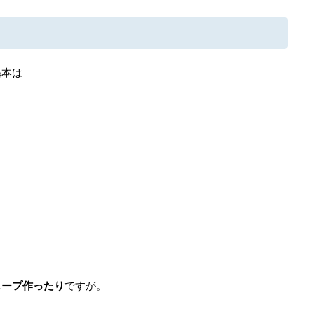
基本は
。
スープ作ったり
ですが。