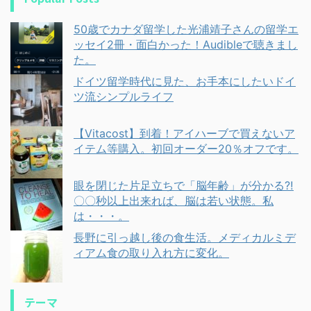
50歳でカナダ留学した光浦靖子さんの留学エ
ッセイ2冊・面白かった！Audibleで聴きまし
た。
ドイツ留学時代に見た、お手本にしたいドイ
ツ流シンプルライフ
【Vitacost】到着！アイハーブで買えないア
イテム等購入。初回オーダー20％オフです。
眼を閉じた片足立ちで「脳年齢」が分かる⁈
〇〇秒以上出来れば、脳は若い状態。私
は・・・。
長野に引っ越し後の食生活。メディカルミデ
ィアム食の取り入れ方に変化。
テーマ