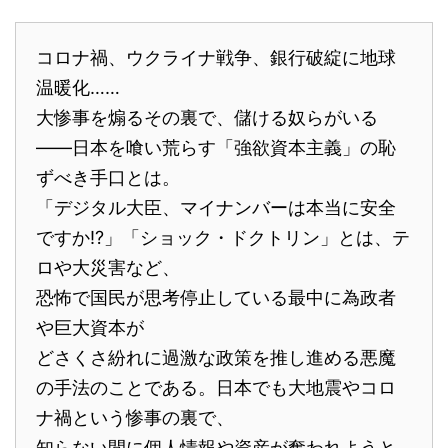
コロナ禍、ウクライナ戦争、銀行破綻に地球
温暖化……
大惨事を煽るその裏で、儲ける奴らがいる
――日本を喰い荒らす「強欲資本主義」の恥
ずべき手口とは。
「デジタル大臣、マイナンバーは本当に安全
ですか!?」「ショック・ドクトリン」とは、テ
ロや大災害など、
恐怖で国民が思考停止している最中に為政者
や巨大資本が
どさくさ紛れに過激な政策を推し進める悪魔
の手法のことである。日本でも大地震やコロ
ナ禍という惨事の裏で、
知らない間に個人情報や資産が奪われようと