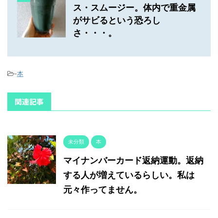
ス・スムージー。体内で重金属
がサビるという恐ろし
さ・・・。
-
本
関連記事
未分類
本
マイナンバーカード返納運動。返納
する人が増えているらしい。私は
元々作ってません。