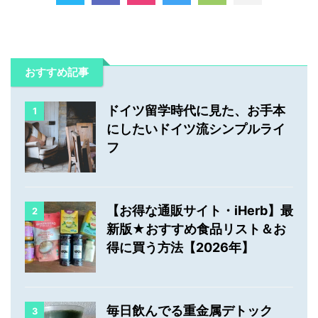
おすすめ記事
ドイツ留学時代に見た、お手本
1
にしたいドイツ流シンプルライ
フ
【お得な通販サイト・iHerb】最
2
新版★おすすめ食品リスト＆お
得に買う方法【2026年】
毎日飲んでる重金属デトック
3