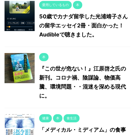
愛用しているもの
本
50歳でカナダ留学した光浦靖子さん
の留学エッセイ2冊・面白かった！
Audibleで聴きました。
本
『この世が危ない！』江原啓之氏の
新刊。コロナ禍、陰謀論、物価高
騰、環境問題・・混迷を深める現代
に。
健康
本
食生活
「メディカル・ミディアム」の食事