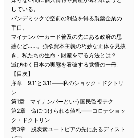
している。
パンデミックで空前の利益を得る製薬企業の
手口、
マイナンバーカード普及の先にある政府の思
惑など……。強欲資本主義の巧妙な正体を見抜
き、私たちの生命・財産を守る方法とは？
滅びゆく日本の実態を看破する覚悟の一冊。
【目次】
序章 9.11と3.11――私のショック・ドクトリ
ン
第1章 マイナンバーという国民監視テク
第2章 命につけられる値札――コロナショッ
ク・ドクトリン
第3章 脱炭素ユートピアの先にあるディスト