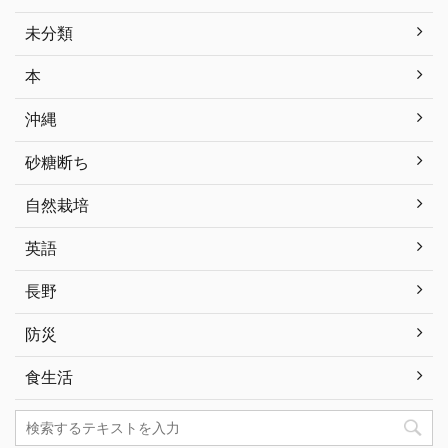
未分類
本
沖縄
砂糖断ち
自然栽培
英語
長野
防災
食生活