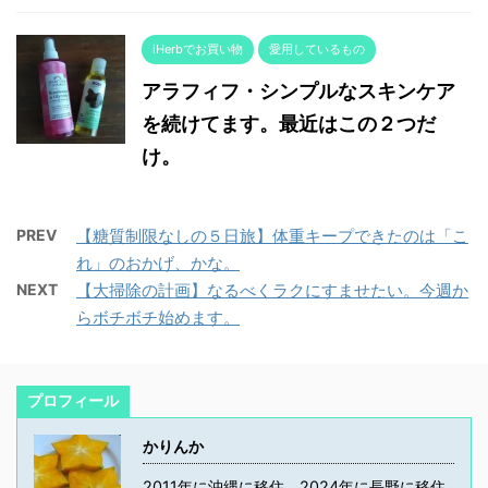
iHerbでお買い物
愛用しているもの
アラフィフ・シンプルなスキンケア
を続けてます。最近はこの２つだ
け。
PREV
【糖質制限なしの５日旅】体重キープできたのは「こ
れ」のおかげ、かな。
NEXT
【大掃除の計画】なるべくラクにすませたい。今週か
らボチボチ始めます。
プロフィール
かりんか
2011年に沖縄に移住、2024年に長野に移住