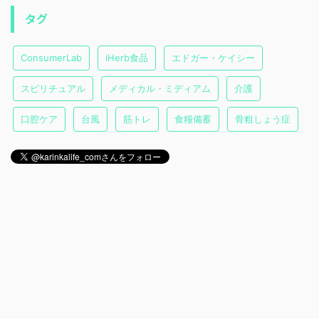
タグ
ConsumerLab
iHerb食品
エドガー・ケイシー
スピリチュアル
メディカル・ミディアム
介護
口腔ケア
台風
筋トレ
食糧備蓄
骨粗しょう症