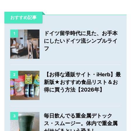
おすすめ記事
ドイツ留学時代に見た、お手本
1
にしたいドイツ流シンプルライ
フ
【お得な通販サイト・iHerb】最
2
新版★おすすめ食品リスト＆お
得に買う方法【2026年】
毎日飲んでる重金属デトック
3
ス・スムージー。体内で重金属
がサビるという恐ろし