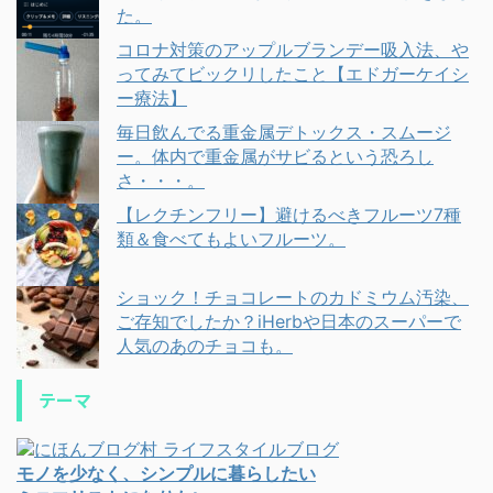
た。
コロナ対策のアップルブランデー吸入法、や
ってみてビックリしたこと【エドガーケイシ
ー療法】
毎日飲んでる重金属デトックス・スムージ
ー。体内で重金属がサビるという恐ろし
さ・・・。
【レクチンフリー】避けるべきフルーツ7種
類＆食べてもよいフルーツ。
ショック！チョコレートのカドミウム汚染、
ご存知でしたか？iHerbや日本のスーパーで
人気のあのチョコも。
テーマ
モノを少なく、シンプルに暮らしたい