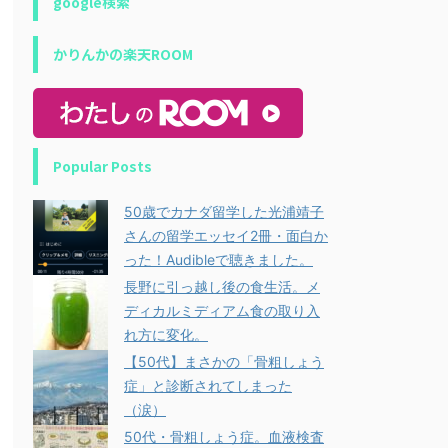
google検索
かりんかの楽天ROOM
Popular Posts
50歳でカナダ留学した光浦靖子
さんの留学エッセイ2冊・面白か
った！Audibleで聴きました。
長野に引っ越し後の食生活。メ
ディカルミディアム食の取り入
れ方に変化。
【50代】まさかの「骨粗しょう
症」と診断されてしまった
（涙）
50代・骨粗しょう症。血液検査