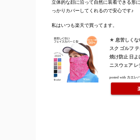
立体的な顔に沿って自然に装着できる形
っかりカバーしてくれるので安心です♪
私はいつも楽天で買ってます。
★ 息苦しくな
スク ゴルフ 
焼け防止 日よ
ニスウェア レ
カエレ
posted with