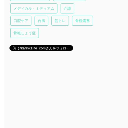
メディカル・ミディアム
介護
口腔ケア
台風
筋トレ
食糧備蓄
骨粗しょう症