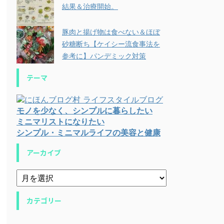
結果＆治療開始。
豚肉と揚げ物は食べない＆ほぼ
砂糖断ち【ケイシー流食事法を
参考に】パンデミック対策
テーマ
モノを少なく、シンプルに暮らしたい
ミニマリストになりたい
シンプル・ミニマルライフの美容と健康
アーカイブ
カテゴリー