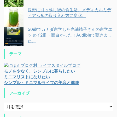
長野に引っ越し後の食生活。メディカルミデ
ィアム食の取り入れ方に変化。
50歳でカナダ留学した光浦靖子さんの留学エ
ッセイ2冊・面白かった！Audibleで聴きまし
た。
テーマ
モノを少なく、シンプルに暮らしたい
ミニマリストになりたい
シンプル・ミニマルライフの美容と健康
アーカイブ