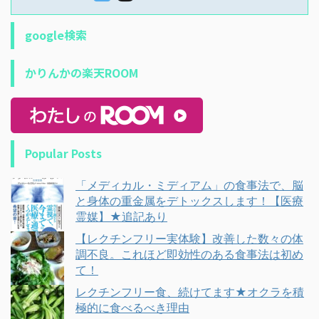
google検索
かりんかの楽天ROOM
Popular Posts
「メディカル・ミディアム」の食事法で、脳
と身体の重金属をデトックスします！【医療
霊媒】★追記あり
【レクチンフリー実体験】改善した数々の体
調不良。これほど即効性のある食事法は初め
て！
レクチンフリー食、続けてます★オクラを積
極的に食べるべき理由