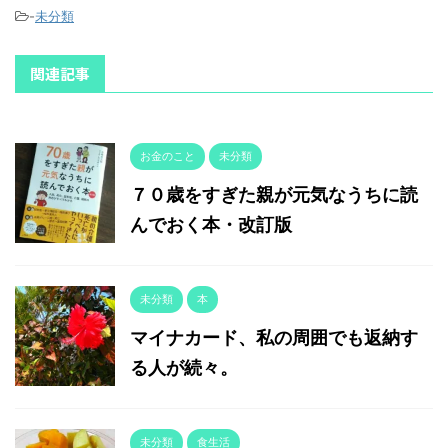
-
未分類
関連記事
お金のこと
未分類
７０歳をすぎた親が元気なうちに読
んでおく本・改訂版
未分類
本
マイナカード、私の周囲でも返納す
る人が続々。
未分類
食生活