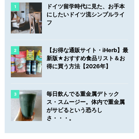
ドイツ留学時代に見た、お手本
1
にしたいドイツ流シンプルライ
フ
【お得な通販サイト・iHerb】最
2
新版★おすすめ食品リスト＆お
得に買う方法【2026年】
毎日飲んでる重金属デトック
3
ス・スムージー。体内で重金属
がサビるという恐ろし
さ・・・。