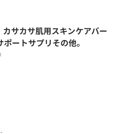
。カサカサ肌用スキンケアバー
サポートサプリその他。
日
ム。