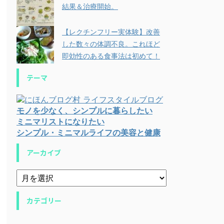
結果＆治療開始。
【レクチンフリー実体験】改善
した数々の体調不良。これほど
即効性のある食事法は初めて！
テーマ
モノを少なく、シンプルに暮らしたい
ミニマリストになりたい
シンプル・ミニマルライフの美容と健康
アーカイブ
カテゴリー