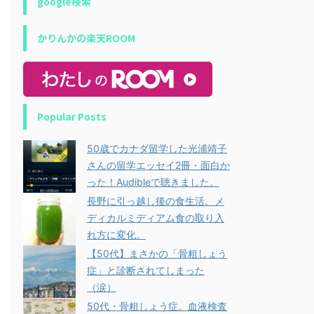
google検索
かりんかの楽天ROOM
Popular Posts
50歳でカナダ留学した光浦靖子
さんの留学エッセイ2冊・面白か
った！Audibleで聴きました。
長野に引っ越し後の食生活。メ
ディカルミディアム食の取り入
れ方に変化。
【50代】まさかの「骨粗しょう
症」と診断されてしまった
（涙）
50代・骨粗しょう症。血液検査