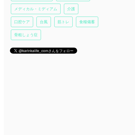
メディカル・ミディアム
介護
口腔ケア
台風
筋トレ
食糧備蓄
骨粗しょう症