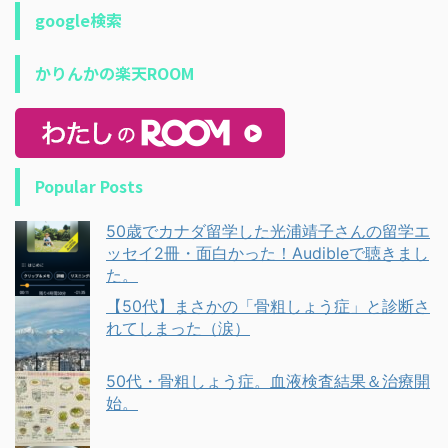
google検索
かりんかの楽天ROOM
Popular Posts
50歳でカナダ留学した光浦靖子さんの留学エ
ッセイ2冊・面白かった！Audibleで聴きまし
た。
【50代】まさかの「骨粗しょう症」と診断さ
れてしまった（涙）
50代・骨粗しょう症。血液検査結果＆治療開
始。