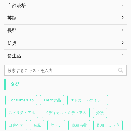
自然栽培
英語
長野
防災
食生活
タグ
ConsumerLab
iHerb食品
エドガー・ケイシー
スピリチュアル
メディカル・ミディアム
介護
口腔ケア
台風
筋トレ
食糧備蓄
骨粗しょう症