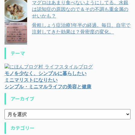
マグロはあまり食べないようにしてる。水銀
は認知症の原因なので＆その不調も重金属の
せいかも？
骨粗しょう症治療1年半の経過。毎日、自宅で
注射してきた効果は？骨密度の変化。
テーマ
モノを少なく、シンプルに暮らしたい
ミニマリストになりたい
シンプル・ミニマルライフの美容と健康
アーカイブ
カテゴリー