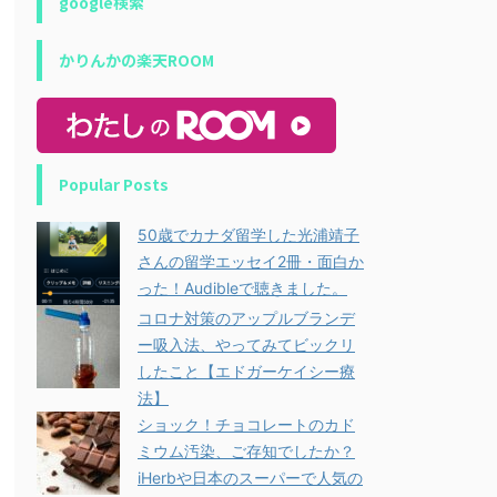
google検索
かりんかの楽天ROOM
Popular Posts
50歳でカナダ留学した光浦靖子
さんの留学エッセイ2冊・面白か
った！Audibleで聴きました。
コロナ対策のアップルブランデ
ー吸入法、やってみてビックリ
したこと【エドガーケイシー療
法】
ショック！チョコレートのカド
ミウム汚染、ご存知でしたか？
iHerbや日本のスーパーで人気の