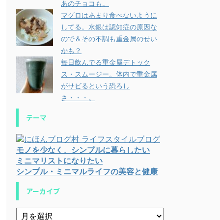
あのチョコも。
マグロはあまり食べないように
してる。水銀は認知症の原因な
ので＆その不調も重金属のせい
かも？
毎日飲んでる重金属デトック
ス・スムージー。体内で重金属
がサビるという恐ろし
さ・・・。
テーマ
モノを少なく、シンプルに暮らしたい
ミニマリストになりたい
シンプル・ミニマルライフの美容と健康
アーカイブ