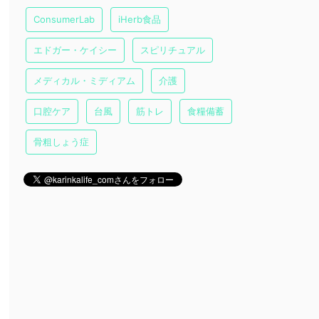
ConsumerLab
iHerb食品
エドガー・ケイシー
スピリチュアル
メディカル・ミディアム
介護
口腔ケア
台風
筋トレ
食糧備蓄
骨粗しょう症