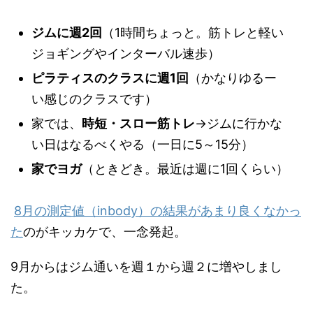
ジムに週2回
（1時間ちょっと。筋トレと軽い
ジョギングやインターバル速歩）
ピラティスのクラスに週1回
（かなりゆるー
い感じのクラスです）
家では、
時短・スロー筋トレ
→ジムに行かな
い日はなるべくやる（一日に5～15分）
家でヨガ
（ときどき。最近は週に1回くらい）
8月の測定値（inbody）の結果があまり良くなかっ
た
のがキッカケで、一念発起。
9月からはジム通いを週１から週２に増やしまし
た。