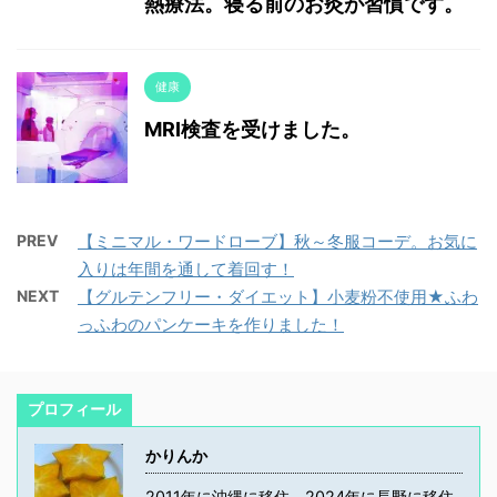
熱療法。寝る前のお灸が習慣です。
健康
MRI検査を受けました。
PREV
【ミニマル・ワードローブ】秋～冬服コーデ。お気に
入りは年間を通して着回す！
NEXT
【グルテンフリー・ダイエット】小麦粉不使用★ふわ
っふわのパンケーキを作りました！
プロフィール
かりんか
2011年に沖縄に移住、2024年に長野に移住