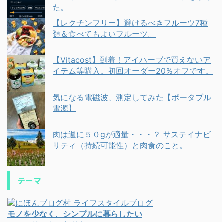
た。
【レクチンフリー】避けるべきフルーツ7種
類＆食べてもよいフルーツ。
【Vitacost】到着！アイハーブで買えないア
イテム等購入。初回オーダー20％オフです。
気になる電磁波、測定してみた【ポータブル
電源】
肉は週に５０gが適量・・・？ サステイナビ
リティ（持続可能性）と肉食のこと。
テーマ
モノを少なく、シンプルに暮らしたい