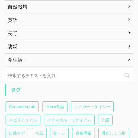
自然栽培
英語
長野
防災
食生活
タグ
ConsumerLab
iHerb食品
エドガー・ケイシー
スピリチュアル
メディカル・ミディアム
介護
口腔ケア
台風
筋トレ
食糧備蓄
骨粗しょう症