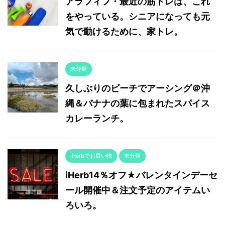
アラフィフ・最近の筋トレは、これ
をやっている。シニアになっても元
気で動けるために、家トレ。
未分類
久しぶりのビーチでアーシング＠沖
縄＆バナナの葉に包まれたスパイス
カレーランチ。
iHerbでお買い物
未分類
iHerb14％オフ★バレンタインデーセ
ール開催中＆注文予定のアイテムい
ろいろ。