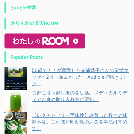
google検索
かりんかの楽天ROOM
Popular Posts
50歳でカナダ留学した光浦靖子さんの留学エ
ッセイ2冊・面白かった！Audibleで聴きまし
た。
長野に引っ越し後の食生活。メディカルミデ
ィアム食の取り入れ方に変化。
【レクチンフリー実体験】改善した数々の体
調不良。これほど即効性のある食事法は初め
て！