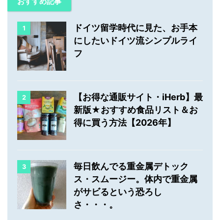
おすすめ記事
ドイツ留学時代に見た、お手本
1
にしたいドイツ流シンプルライ
フ
【お得な通販サイト・iHerb】最
2
新版★おすすめ食品リスト＆お
得に買う方法【2026年】
毎日飲んでる重金属デトック
3
ス・スムージー。体内で重金属
がサビるという恐ろし
さ・・・。