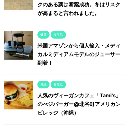
クのある薬は断薬成功。冬はリスク
が高まると言われました。
健康
食生活
米国アマゾンから個人輸入・メディ
カルミディアムモデルのジューサー
到着！
沖縄
食生活
人気のヴィーガンカフェ「Tami's」
のべジバーガー@北谷町アメリカン
ビレッジ（沖縄）