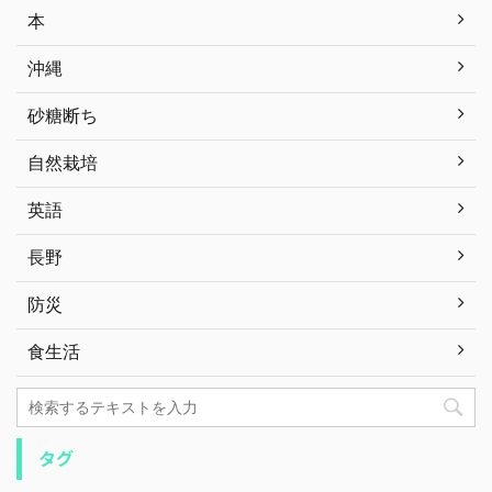
本
沖縄
砂糖断ち
自然栽培
英語
長野
防災
食生活
タグ