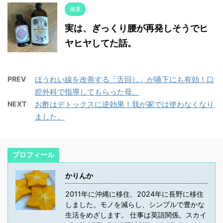
健康
実は、ぎっくり腰が再発しそうでヒ
ヤヒヤしてた話。
PREV
ほうれい線を改善する「舌回し」が嚥下にも有効！口
腔外科で指導してもらった母。
NEXT
お酢はデトックスに逆効果！我が家では使わなくなり
ました。
プロフィール
かりんか
2011年に沖縄に移住、2024年に長野に移住
しました。モノを減らし、シンプルで豊かな
生活をめざします。 仕事は英語関係。スカイ