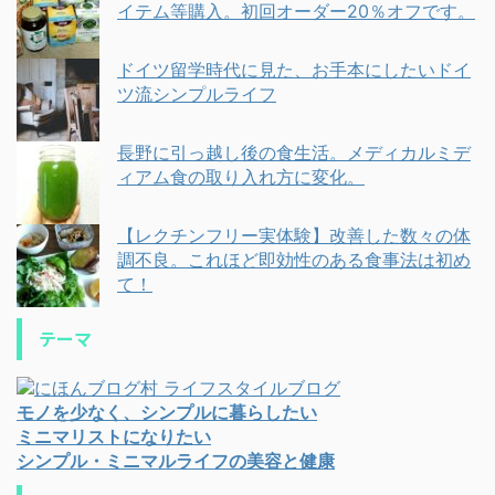
イテム等購入。初回オーダー20％オフです。
ドイツ留学時代に見た、お手本にしたいドイ
ツ流シンプルライフ
長野に引っ越し後の食生活。メディカルミデ
ィアム食の取り入れ方に変化。
【レクチンフリー実体験】改善した数々の体
調不良。これほど即効性のある食事法は初め
て！
テーマ
モノを少なく、シンプルに暮らしたい
ミニマリストになりたい
シンプル・ミニマルライフの美容と健康