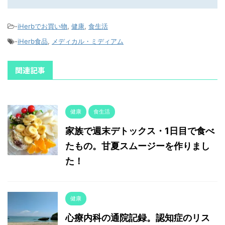
-
iHerbでお買い物
,
健康
,
食生活
-
iHerb食品
,
メディカル・ミディアム
関連記事
健康
食生活
家族で週末デトックス・1日目で食べ
たもの。甘夏スムージーを作りまし
た！
健康
心療内科の通院記録。認知症のリス