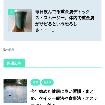
毎日飲んでる重金属デトック
3
ス・スムージー。体内で重金属
がサビるという恐ろし
さ・・・。
-
健康
関連記事
健康
食生活
今年始めた健康に良い習慣・まと
め。ケイシー療法や食事法・オステ