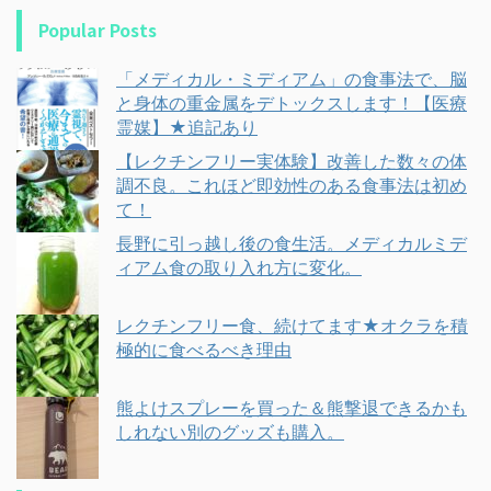
Popular Posts
「メディカル・ミディアム」の食事法で、脳
と身体の重金属をデトックスします！【医療
霊媒】★追記あり
【レクチンフリー実体験】改善した数々の体
調不良。これほど即効性のある食事法は初め
て！
長野に引っ越し後の食生活。メディカルミデ
ィアム食の取り入れ方に変化。
レクチンフリー食、続けてます★オクラを積
極的に食べるべき理由
熊よけスプレーを買った＆熊撃退できるかも
しれない別のグッズも購入。