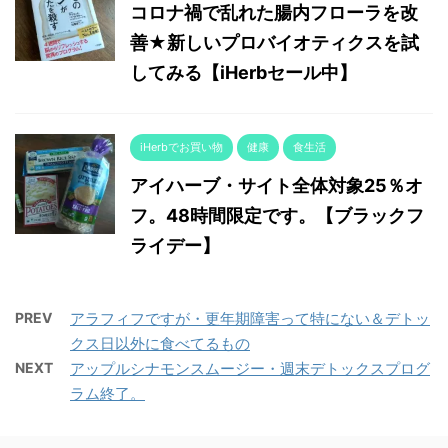
コロナ禍で乱れた腸内フローラを改
善★新しいプロバイオティクスを試
してみる【iHerbセール中】
iHerbでお買い物
健康
食生活
アイハーブ・サイト全体対象25％オ
フ。48時間限定です。【ブラックフ
ライデー】
PREV
アラフィフですが・更年期障害って特にない＆デトッ
クス日以外に食べてるもの
NEXT
アップルシナモンスムージー・週末デトックスプログ
ラム終了。