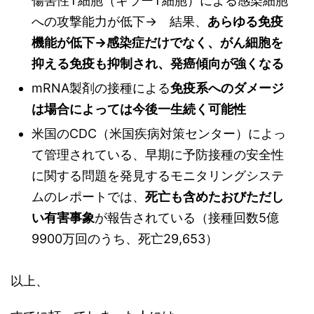
傷害性T細胞（キラーT細胞）による感染細胞
への攻撃能力が低下→ 結果、
あらゆる免疫
機能が低下→感染症だけでなく、がん細胞を
抑える免疫も抑制され、発癌傾向が強くなる
mRNA製剤の接種による
免疫系へのダメージ
は場合によっては今後一生続く可能性
米国のCDC（米国疾病対策センター）によっ
て管理されている、早期に予防接種の安全性
に関する問題を発見するモニタリングシステ
ムのレポートでは、
死亡も含めたおびただし
い有害事象
が報告されている（接種回数5億
9900万回のうち、死亡29,653）
以上、