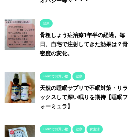
オパシー等々・・・
健康
骨粗しょう症治療1年半の経過。毎
日、自宅で注射してきた効果は？骨
密度の変化。
iHerbでお買い物
健康
天然の睡眠サプリで不眠対策・リラ
ックスして深い眠りを期待【睡眠フ
ォーミュラ】
iHerbでお買い物
健康
食生活