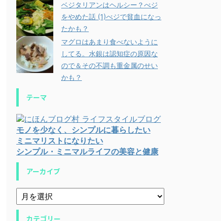
ベジタリアンはヘルシー？べジ
をやめた話 (1)べジで貧血になっ
たかも？
マグロはあまり食べないように
してる。水銀は認知症の原因な
ので＆その不調も重金属のせい
かも？
テーマ
モノを少なく、シンプルに暮らしたい
ミニマリストになりたい
シンプル・ミニマルライフの美容と健康
アーカイブ
カテゴリー