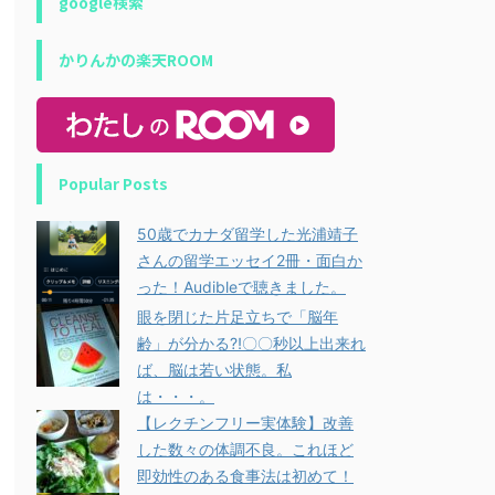
google検索
かりんかの楽天ROOM
Popular Posts
50歳でカナダ留学した光浦靖子
さんの留学エッセイ2冊・面白か
った！Audibleで聴きました。
眼を閉じた片足立ちで「脳年
齢」が分かる⁈〇〇秒以上出来れ
ば、脳は若い状態。私
は・・・。
【レクチンフリー実体験】改善
した数々の体調不良。これほど
即効性のある食事法は初めて！