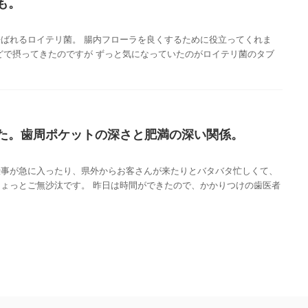
も。
ばれるロイテリ菌。 腸内フローラを良くするために役立ってくれま
どで摂ってきたのですが ずっと気になっていたのがロイテリ菌のタブ
た。歯周ポケットの深さと肥満の深い関係。
仕事が急に入ったり、県外からお客さんが来たりとバタバタ忙しくて、
ょっとご無沙汰です。 昨日は時間ができたので、かかりつけの歯医者