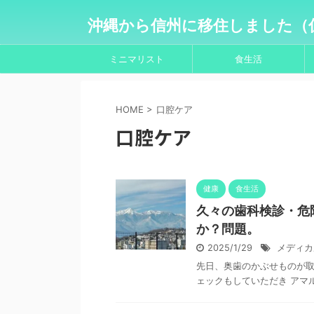
沖縄から信州に移住しました（
ミニマリスト
食生活
HOME
>
口腔ケア
口腔ケア
健康
食生活
久々の歯科検診・危
か？問題。
2025/1/29
メディカ
先日、奥歯のかぶせものが取
ェックもしていただき アマ