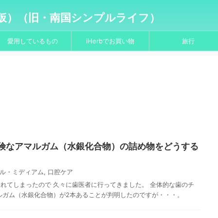
仮）（旧・南国シンプルライフ）
愛用しているもの
iHerbでお買い物
旅行
険なアマルガム（水銀化合物）の詰め物をどうする
ル・ミディアム
,
口腔ケア
れてしまったので 久々に歯医者に行ってきました。 全体的な歯のチ
ルガム（水銀化合物）が2本あることが判明したのですが・・・。