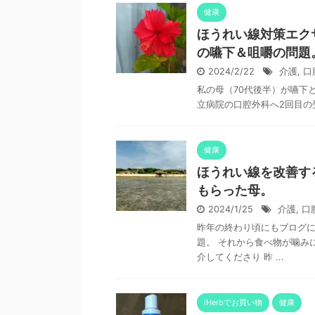
健康
ほうれい線対策エク
の嚥下＆咀嚼の問題
2024/2/22
介護
,
口
私の母（70代後半）が嚥下
立病院の口腔外科へ2回目の
健康
ほうれい線を改善す
もらった母。
2024/1/25
介護
,
口
昨年の終わり頃にもブログに
題。 それから食べ物が噛み
介してくださり 昨 ...
iHerbでお買い物
健康