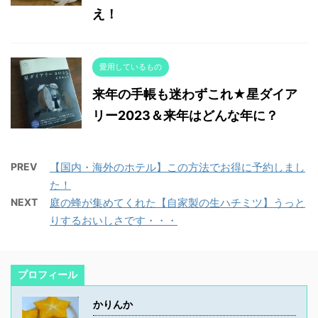
え！
愛用しているもの
来年の手帳も迷わずこれ★星ダイア
リー2023＆来年はどんな年に？
PREV
【国内・海外のホテル】この方法でお得に予約しまし
た！
NEXT
庭の蜂が集めてくれた【自家製の生ハチミツ】うっと
りするおいしさです・・・
プロフィール
かりんか