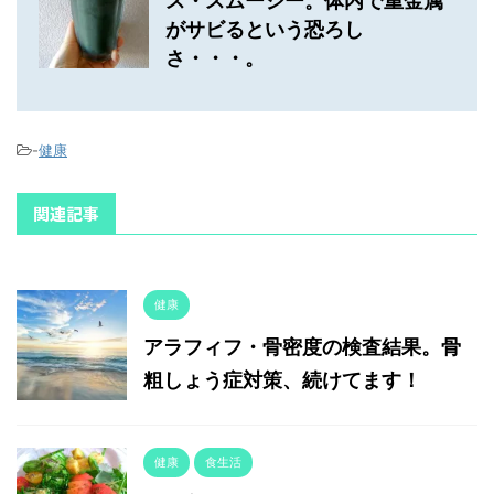
ス・スムージー。体内で重金属
がサビるという恐ろし
さ・・・。
-
健康
関連記事
健康
アラフィフ・骨密度の検査結果。骨
粗しょう症対策、続けてます！
健康
食生活