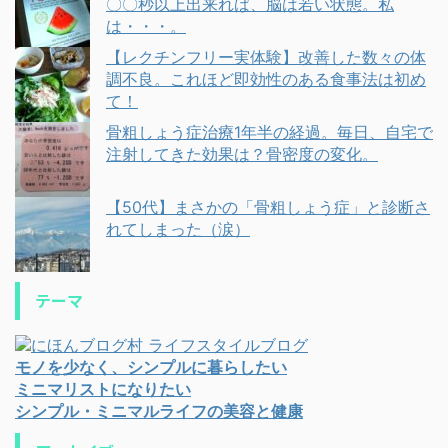
〇〇秒以上出来れば、脳は若い状態。私
は・・・。
【レクチンフリー実体験】改善した数々の体
調不良。これほど即効性のある食事法は初め
て！
骨粗しょう症治療1年半の経過。毎日、自宅で
注射してきた効果は？骨密度の変化。
【50代】まさかの「骨粗しょう症」と診断さ
れてしまった（涙）
テーマ
モノを少なく、シンプルに暮らしたい
ミニマリストになりたい
シンプル・ミニマルライフの美容と健康