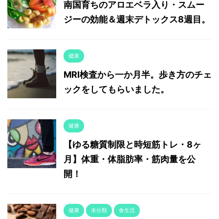
南国育ちのアロエベラ入り・スムー
ジーの効能＆週末デトックス8週目。
健康
MRI検査から一か月半。歩き方のチェ
ックをしてもらいました。
健康
【ゆる糖質制限と時短筋トレ・8ヶ
月】体重・体脂肪率・筋肉量を公
開！
健康
未分類
食生活