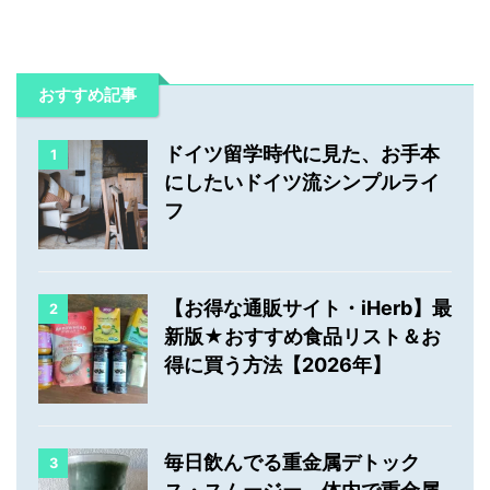
おすすめ記事
ドイツ留学時代に見た、お手本
1
にしたいドイツ流シンプルライ
フ
【お得な通販サイト・iHerb】最
2
新版★おすすめ食品リスト＆お
得に買う方法【2026年】
毎日飲んでる重金属デトック
3