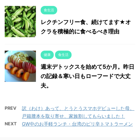
食生活
レクチンフリー食、続けてます★オ
クラを積極的に食べるべき理由
健康
食生活
週末デトックスを始めて5か月。昨日
の記録＆寒い日もローフードで大丈
夫。
PREV
訳（わけ）あって、とうとうスマホデビューした母。
戸籍謄本を取り寄せ、家族割してもらいました！
NEXT
GW中のお手軽ランチ・台湾のピリ辛トマトラーメン