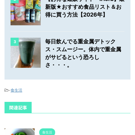
新版★おすすめ食品リスト＆お
得に買う方法【2026年】
毎日飲んでる重金属デトック
3
ス・スムージー。体内で重金属
がサビるという恐ろし
さ・・・。
-
食生活
関連記事
食生活