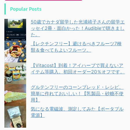
Popular Posts
50歳でカナダ留学した光浦靖子さんの留学エ
ッセイ2冊・面白かった！Audibleで聴きまし
た。
【レクチンフリー】避けるべきフルーツ7種
類＆食べてもよいフルーツ。
【Vitacost】到着！アイハーブで買えないア
イテム等購入。初回オーダー20％オフです。
グルテンフリーのコーンブレッド・レシピ。
簡単に作れておいしい！【乳製品・砂糖不使
用】
気になる電磁波、測定してみた【ポータブル
電源】