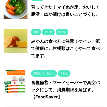
育ってきた！マイぬか床。おいしく
腸活・ぬか漬けは良いことづくし。
健康
未分類
食生活
みかんの食べ方に注意！ケイシー流
で健康に。柑橘類はこうやって食べ
てます。
愛用しているもの
食生活
食糧備蓄・フードセーバーで真空パ
ックにして、消費期限を延ばす。
【FoodSaver】