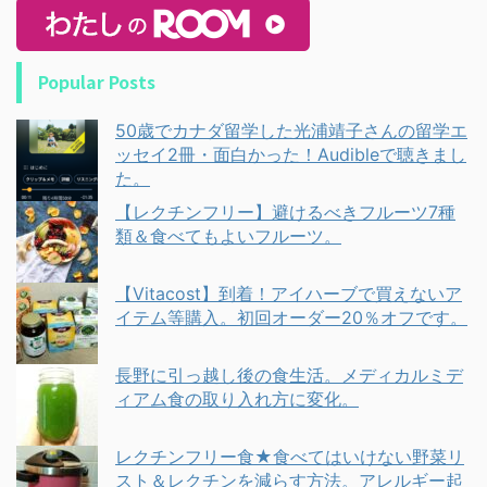
Popular Posts
50歳でカナダ留学した光浦靖子さんの留学エ
ッセイ2冊・面白かった！Audibleで聴きまし
た。
【レクチンフリー】避けるべきフルーツ7種
類＆食べてもよいフルーツ。
【Vitacost】到着！アイハーブで買えないア
イテム等購入。初回オーダー20％オフです。
長野に引っ越し後の食生活。メディカルミデ
ィアム食の取り入れ方に変化。
レクチンフリー食★食べてはいけない野菜リ
スト＆レクチンを減らす方法。アレルギー起