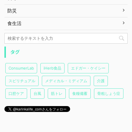
防災
食生活
タグ
ConsumerLab
iHerb食品
エドガー・ケイシー
スピリチュアル
メディカル・ミディアム
介護
口腔ケア
台風
筋トレ
食糧備蓄
骨粗しょう症