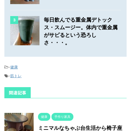
毎日飲んでる重金属デトック
3
ス・スムージー。体内で重金属
がサビるという恐ろし
さ・・・。
-
健康
-
筋トレ
関連記事
健康
手作り家具
ミニマルなちゃぶ台生活から椅子座