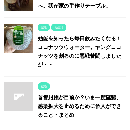
へ。我が家の手作りテーブル。
健康
食生活
効能を知ったら毎日飲みたくなる！
ココナッツウォーター。ヤングココ
ナッツを割るのに悪戦苦闘しました
が・・
健康
首都封鎖が目前か？いま一度確認、
感染拡大を止めるために個人ができ
ること・まとめ