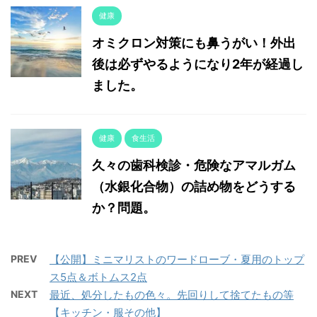
健康
オミクロン対策にも鼻うがい！外出
後は必ずやるようになり2年が経過し
ました。
健康
食生活
久々の歯科検診・危険なアマルガム
（水銀化合物）の詰め物をどうする
か？問題。
PREV
【公開】ミニマリストのワードローブ・夏用のトップ
ス5点＆ボトムス2点
NEXT
最近、処分したもの色々。先回りして捨てたもの等
【キッチン・服その他】