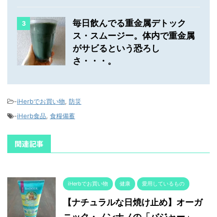
毎日飲んでる重金属デトック
3
ス・スムージー。体内で重金属
がサビるという恐ろし
さ・・・。
-
iHerbでお買い物
,
防災
-
iHerb食品
,
食糧備蓄
関連記事
iHerbでお買い物
健康
愛用しているもの
【ナチュラルな日焼け止め】オーガ
ニック・ノンナノの「バジャー」