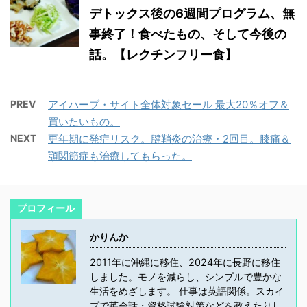
デトックス後の6週間プログラム、無
事終了！食べたもの、そして今後の
話。【レクチンフリー食】
PREV
アイハーブ・サイト全体対象セール 最大20％オフ＆
買いたいもの。
NEXT
更年期に発症リスク。腱鞘炎の治療・2回目。膝痛＆
顎関節症も治療してもらった。
プロフィール
かりんか
2011年に沖縄に移住、2024年に長野に移住
しました。モノを減らし、シンプルで豊かな
生活をめざします。 仕事は英語関係。スカイ
プで英会話・資格試験対策などを教えたりし