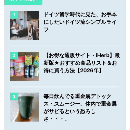
ドイツ留学時代に見た、お手本
1
にしたいドイツ流シンプルライ
フ
【お得な通販サイト・iHerb】最
2
新版★おすすめ食品リスト＆お
得に買う方法【2026年】
毎日飲んでる重金属デトック
3
ス・スムージー。体内で重金属
がサビるという恐ろし
さ・・・。