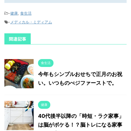
-
健康
,
食生活
-
メディカル・ミディアム
関連記事
食生活
今年もシンプルおせちで正月のお祝
い。いつものべジファーストで。
健康
40代後半以降の「時短・ラク家事」
は脳がボケる！？脳トレになる家事