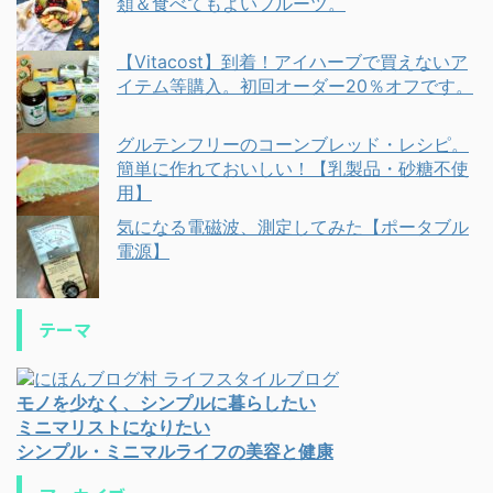
類＆食べてもよいフルーツ。
【Vitacost】到着！アイハーブで買えないア
イテム等購入。初回オーダー20％オフです。
グルテンフリーのコーンブレッド・レシピ。
簡単に作れておいしい！【乳製品・砂糖不使
用】
気になる電磁波、測定してみた【ポータブル
電源】
テーマ
モノを少なく、シンプルに暮らしたい
ミニマリストになりたい
シンプル・ミニマルライフの美容と健康