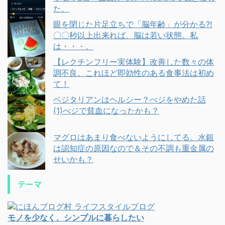
た。
眼を閉じた片足立ちで「脳年齢」が分かる⁈
〇〇秒以上出来れば、脳は若い状態。私
は・・・。
【レクチンフリー実体験】改善した数々の体
調不良。これほど即効性のある食事法は初め
て！
ベジタリアンはヘルシー？べジをやめた話
(1)べジで貧血になったかも？
マグロはあまり食べないようにしてる。水銀
は認知症の原因なので＆その不調も重金属の
せいかも？
テーマ
モノを少なく、シンプルに暮らしたい