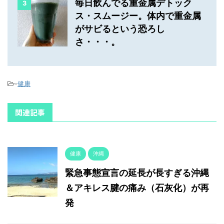
毎日飲んでる重金属デトック
3
ス・スムージー。体内で重金属
がサビるという恐ろし
さ・・・。
-
健康
関連記事
健康
沖縄
緊急事態宣言の延長が長すぎる沖縄
＆アキレス腱の痛み（石灰化）が再
発