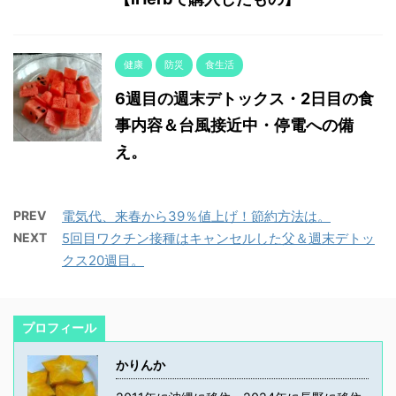
健康
防災
食生活
6週目の週末デトックス・2日目の食
事内容＆台風接近中・停電への備
え。
PREV
電気代、来春から39％値上げ！節約方法は。
NEXT
5回目ワクチン接種はキャンセルした父＆週末デトッ
クス20週目。
プロフィール
かりんか