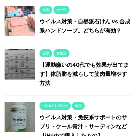
健康
未分類
ウイルス対策・自然派石けん vs 合成
系ハンドソープ。どちらが有効？
健康
食生活
【運動嫌いの40代でも効果が出てま
す】体脂肪を減らして筋肉量増やす
方法
iHerbでお買い物
健康
ウイルス対策・免疫系サポートのサ
プリ・ケール青汁・サーディンなど
【iHerbで購入したもの】