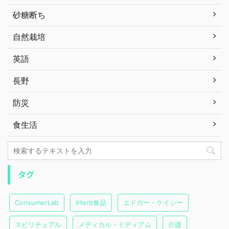
砂糖断ち
自然栽培
英語
長野
防災
食生活
タグ
ConsumerLab
iHerb食品
エドガー・ケイシー
スピリチュアル
メディカル・ミディアム
介護