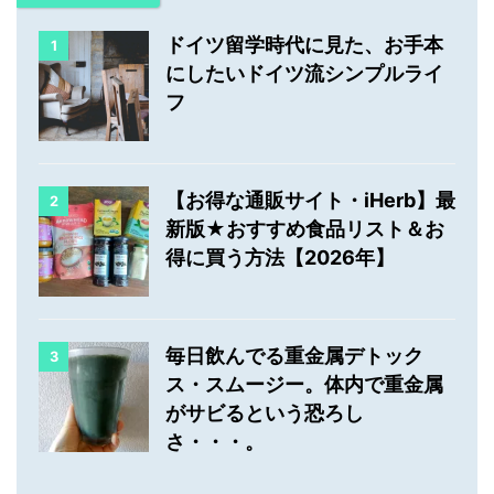
ドイツ留学時代に見た、お手本
1
にしたいドイツ流シンプルライ
フ
【お得な通販サイト・iHerb】最
2
新版★おすすめ食品リスト＆お
得に買う方法【2026年】
毎日飲んでる重金属デトック
3
ス・スムージー。体内で重金属
がサビるという恐ろし
さ・・・。