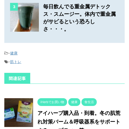
毎日飲んでる重金属デトック
3
ス・スムージー。体内で重金属
がサビるという恐ろし
さ・・・。
-
健康
-
筋トレ
関連記事
iHerbでお買い物
健康
食生活
アイハーブ購入品・到着。冬の肌荒
れ対策バーム＆呼吸器系をサポート