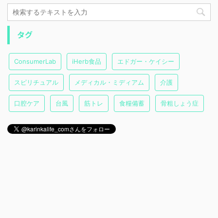
タグ
ConsumerLab
iHerb食品
エドガー・ケイシー
スピリチュアル
メディカル・ミディアム
介護
口腔ケア
台風
筋トレ
食糧備蓄
骨粗しょう症