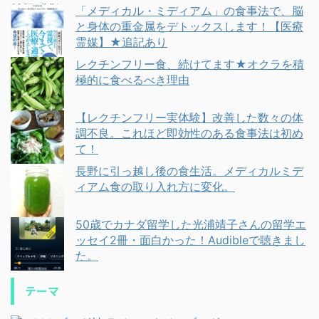
「メディカル・ミディアム」の食事法で、脳
と身体の重金属をデトックスします！【医療
霊媒】★追記あり
レクチンフリー食、続けてます★オクラを積
極的に食べるべき理由
【レクチンフリー実体験】改善した数々の体
調不良。これほど即効性のある食事法は初め
て！
長野に引っ越し後の食生活。メディカルミデ
ィアム食の取り入れ方に変化。
50歳でカナダ留学した光浦靖子さんの留学エ
ッセイ2冊・面白かった！Audibleで聴きまし
た。
テーマ