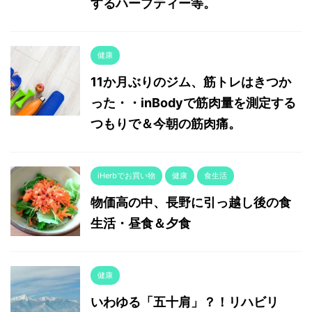
するハーブティー等。
健康
11か月ぶりのジム、筋トレはきつか
った・・inBodyで筋肉量を測定する
つもりで＆今朝の筋肉痛。
iHerbでお買い物
健康
食生活
物価高の中、長野に引っ越し後の食
生活・昼食＆夕食
健康
いわゆる「五十肩」？！リハビリ