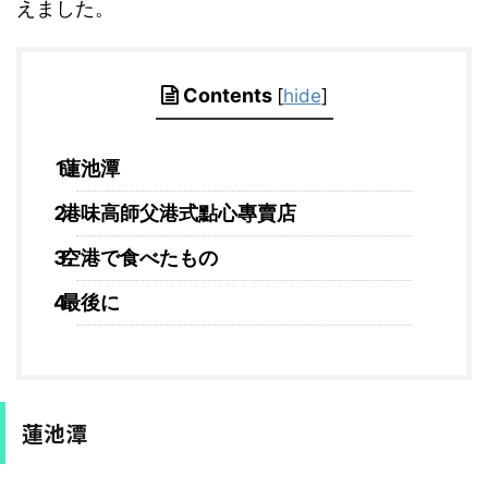
えました。
Contents
[
hide
]
蓮池潭
港味高師父港式點心專賣店
空港で食べたもの
最後に
蓮池潭