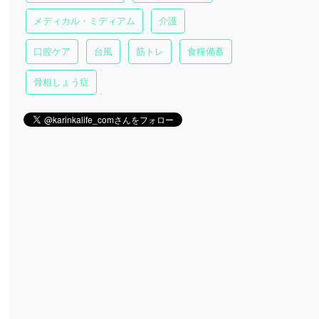
メディカル・ミディアム
介護
口腔ケア
台風
筋トレ
食糧備蓄
骨粗しょう症