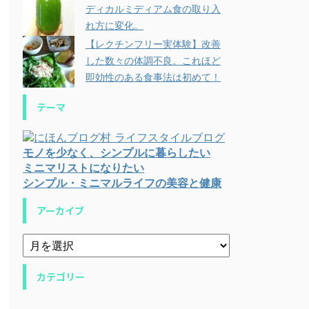
ディカルミディアム食の取り入
れ方に変化。
【レクチンフリー実体験】改善
した数々の体調不良。これほど
即効性のある食事法は初めて！
テーマ
モノを少なく、シンプルに暮らしたい
ミニマリストになりたい
シンプル・ミニマルライフの美容と健康
アーカイブ
カテゴリー