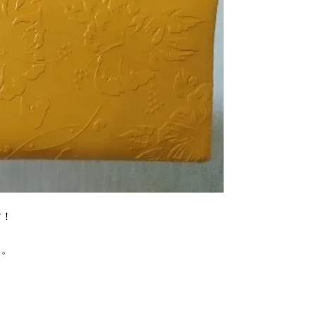
す！
じ。