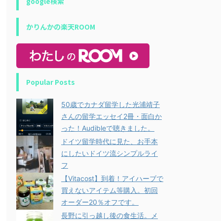
google検索
かりんかの楽天ROOM
Popular Posts
50歳でカナダ留学した光浦靖子
さんの留学エッセイ2冊・面白か
った！Audibleで聴きました。
ドイツ留学時代に見た、お手本
にしたいドイツ流シンプルライ
フ
【Vitacost】到着！アイハーブで
買えないアイテム等購入。初回
オーダー20％オフです。
長野に引っ越し後の食生活。メ