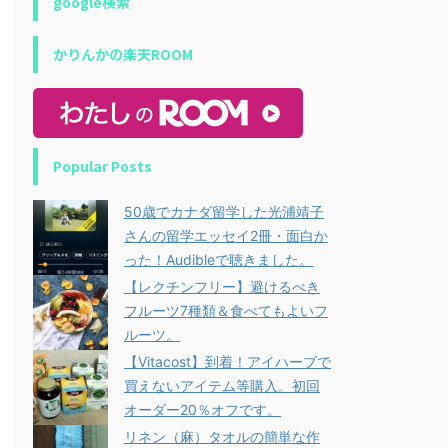
google検索
かりんかの楽天ROOM
Popular Posts
50歳でカナダ留学した光浦靖子
さんの留学エッセイ2冊・面白か
った！Audibleで聴きました。
【レクチンフリー】避けるべき
フルーツ7種類＆食べてもよいフ
ルーツ。
【Vitacost】到着！アイハーブで
買えないアイテム等購入。初回
オーダー20％オフです。
リネン（麻）タオルの簡単な作