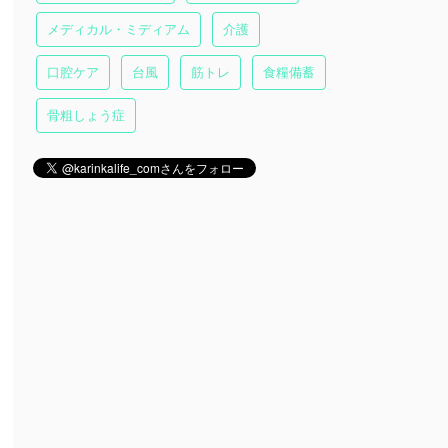
メディカル・ミディアム
介護
口腔ケア
台風
筋トレ
食糧備蓄
骨粗しょう症