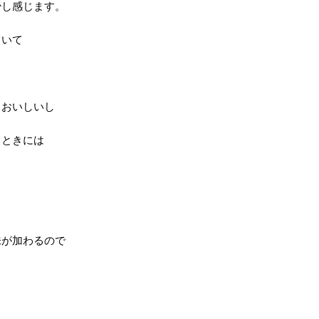
少し感じます。
ていて
もおいしいし
るときには
。
味が加わるので