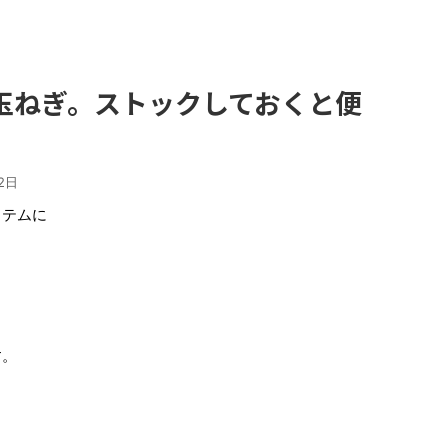
玉ねぎ。ストックしておくと便
2日
イテムに
す。