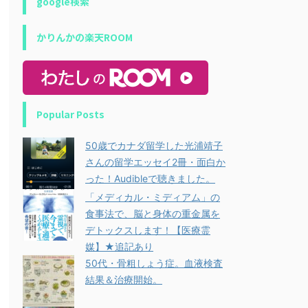
google検索
かりんかの楽天ROOM
Popular Posts
50歳でカナダ留学した光浦靖子
さんの留学エッセイ2冊・面白か
った！Audibleで聴きました。
「メディカル・ミディアム」の
食事法で、脳と身体の重金属を
デトックスします！【医療霊
媒】★追記あり
50代・骨粗しょう症。血液検査
結果＆治療開始。