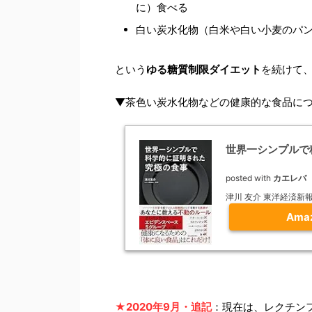
に）食べる
白い炭水化物（白米や白い小麦のパ
という
ゆる糖質制限ダイエット
を続けて
▼茶色い炭水化物などの健康的な食品に
世界一シンプルで
posted with
カエレバ
津川 友介 東洋経済新報社 
Ama
★2020年9月・追記
：現在は、レクチン