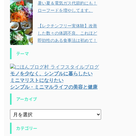
暑い夏＆電気ガス代節約にも！
ローフードを増やしてます。
【レクチンフリー実体験】改善
した数々の体調不良。これほど
即効性のある食事法は初めて！
テーマ
モノを少なく、シンプルに暮らしたい
ミニマリストになりたい
シンプル・ミニマルライフの美容と健康
アーカイブ
カテゴリー