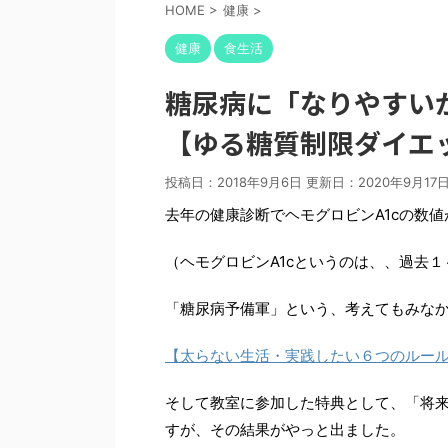
HOME
>
健康
>
健康
食生活
糖尿病に「なりやすい
【ゆる糖質制限ダイエ
投稿日：2018年9月6日 更新日：
2020年9月17
去年の健康診断でヘモグロビンA1cの数
（ヘモグロビンA1cというのは、、過去
「糖尿病予備軍」という、考えてもみな
【太らない生活・実践したい６つのルー
そして教室に参加した特典として、「将
すが、その結果がやっと出ました。