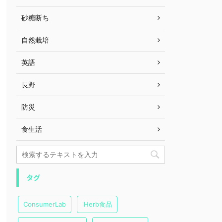
砂糖断ち
自然栽培
英語
長野
防災
食生活
タグ
ConsumerLab
iHerb食品