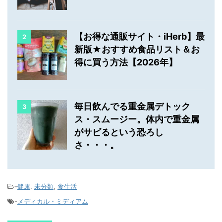
【お得な通販サイト・iHerb】最
2
新版★おすすめ食品リスト＆お
得に買う方法【2026年】
毎日飲んでる重金属デトック
3
ス・スムージー。体内で重金属
がサビるという恐ろし
さ・・・。
-
健康
,
未分類
,
食生活
-
メディカル・ミディアム