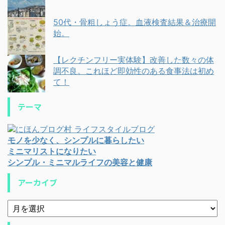
50代・骨粗しょう症。血液検査結果＆治療開
始。
【レクチンフリー実体験】改善した数々の体
調不良。これほど即効性のある食事法は初め
て！
テーマ
モノを少なく、シンプルに暮らしたい
ミニマリストになりたい
シンプル・ミニマルライフの美容と健康
アーカイブ