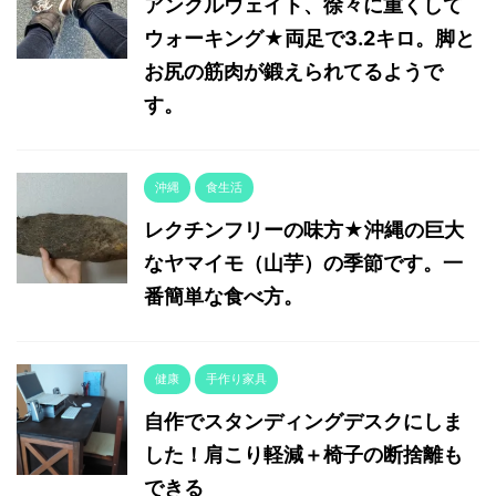
アンクルウェイト、徐々に重くして
ウォーキング★両足で3.2キロ。脚と
お尻の筋肉が鍛えられてるようで
す。
沖縄
食生活
レクチンフリーの味方★沖縄の巨大
なヤマイモ（山芋）の季節です。一
番簡単な食べ方。
健康
手作り家具
自作でスタンディングデスクにしま
した！肩こり軽減＋椅子の断捨離も
できる