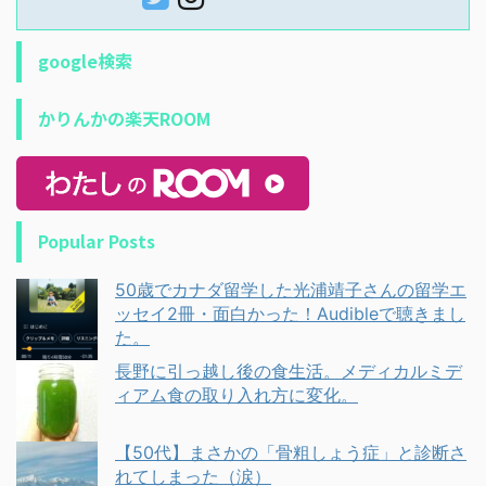
google検索
かりんかの楽天ROOM
Popular Posts
50歳でカナダ留学した光浦靖子さんの留学エ
ッセイ2冊・面白かった！Audibleで聴きまし
た。
長野に引っ越し後の食生活。メディカルミデ
ィアム食の取り入れ方に変化。
【50代】まさかの「骨粗しょう症」と診断さ
れてしまった（涙）