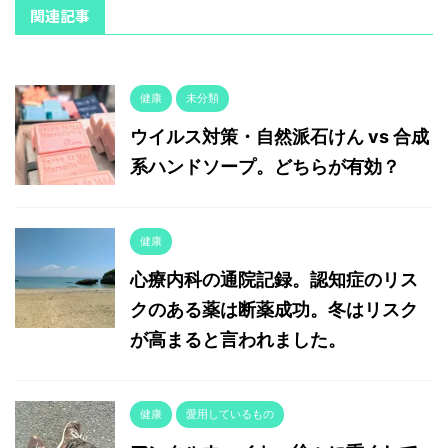
関連記事
健康
未分類
ウイルス対策・自然派石けん vs 合成
系ハンドソープ。どちらが有効？
健康
心療内科の通院記録。認知症のリス
クのある薬は断薬成功。冬はリスク
が高まると言われました。
健康
愛用しているもの