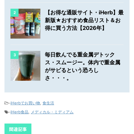
【お得な通販サイト・iHerb】最
2
新版★おすすめ食品リスト＆お
得に買う方法【2026年】
毎日飲んでる重金属デトック
3
ス・スムージー。体内で重金属
がサビるという恐ろし
さ・・・。
-
iHerbでお買い物
,
食生活
-
iHerb食品
,
メディカル・ミディアム
関連記事