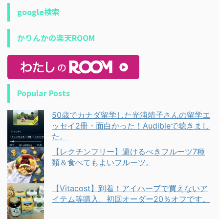
google検索
かりんかの楽天ROOM
Popular Posts
50歳でカナダ留学した光浦靖子さんの留学エ
ッセイ2冊・面白かった！Audibleで聴きまし
た。
【レクチンフリー】避けるべきフルーツ7種
類＆食べてもよいフルーツ。
【Vitacost】到着！アイハーブで買えないア
イテム等購入。初回オーダー20％オフです。