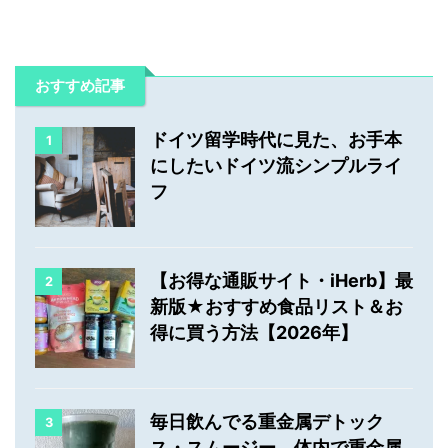
おすすめ記事
ドイツ留学時代に見た、お手本
1
にしたいドイツ流シンプルライ
フ
【お得な通販サイト・iHerb】最
2
新版★おすすめ食品リスト＆お
得に買う方法【2026年】
毎日飲んでる重金属デトック
3
ス・スムージー。体内で重金属