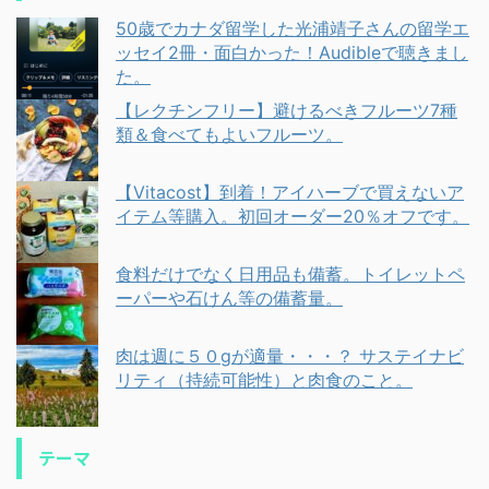
50歳でカナダ留学した光浦靖子さんの留学エ
ッセイ2冊・面白かった！Audibleで聴きまし
た。
【レクチンフリー】避けるべきフルーツ7種
類＆食べてもよいフルーツ。
【Vitacost】到着！アイハーブで買えないア
イテム等購入。初回オーダー20％オフです。
食料だけでなく日用品も備蓄。トイレットペ
ーパーや石けん等の備蓄量。
肉は週に５０gが適量・・・？ サステイナビ
リティ（持続可能性）と肉食のこと。
テーマ