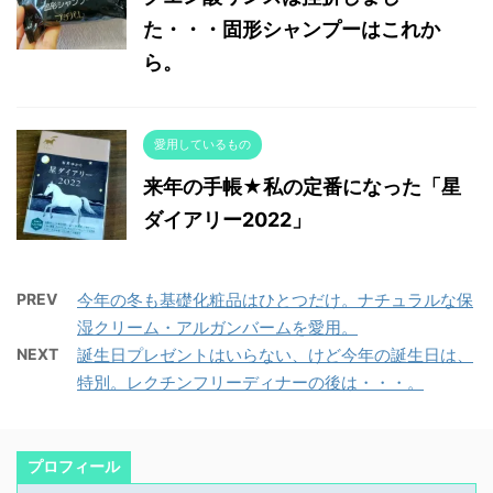
た・・・固形シャンプーはこれか
ら。
愛用しているもの
来年の手帳★私の定番になった「星
ダイアリー2022」
PREV
今年の冬も基礎化粧品はひとつだけ。ナチュラルな保
湿クリーム・アルガンバームを愛用。
NEXT
誕生日プレゼントはいらない、けど今年の誕生日は、
特別。レクチンフリーディナーの後は・・・。
プロフィール