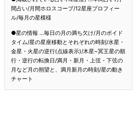
間占い/月間ホロスコープ/12星座プロフィー
ル/毎月の星模様
●星の情報 …毎日の月の満ち欠け/月のボイド
タイム/星の星座移動とそれぞれの時刻/水星・
金星・火星の逆行(点線表示)/木星~冥王星の順
行・逆行の転換日/満月・新月・上弦・下弦の
月など月の朔望と、満月新月の時刻/星の動き
チャート