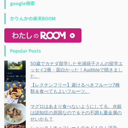
google検索
かりんかの楽天ROOM
Popular Posts
50歳でカナダ留学した光浦靖子さんの留学エ
ッセイ2冊・面白かった！Audibleで聴きまし
た。
【レクチンフリー】避けるべきフルーツ7種
類＆食べてもよいフルーツ。
マグロはあまり食べないようにしてる。水銀
は認知症の原因なので＆その不調も重金属の
せいかも？
ショック！チョコレートのカドミウム汚染、