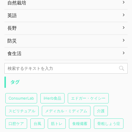
自然栽培
英語
長野
防災
食生活
タグ
ConsumerLab
iHerb食品
エドガー・ケイシー
スピリチュアル
メディカル・ミディアム
介護
口腔ケア
台風
筋トレ
食糧備蓄
骨粗しょう症