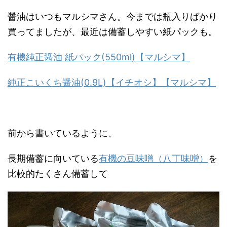
醤油はいつもマルシマさん。今までは瓶入りばかり
買ってましたが、最近は備蓄しやすい紙パックも。
有機純正醤油 紙パック(550ml)【マルシマ】
純正こいくち醤油(0.9L)【イチオシ】【マルシマ】
前から書いているように、
長期備蓄に向いている
有機の豆味噌（八丁味噌）
を
比較的たくさん備蓄して