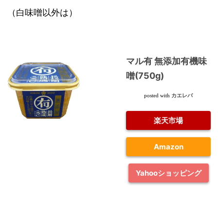
（白味噌以外は）
マル有 無添加有機味
噌(750g)
カエレバ
posted with
楽天市場
Amazon
Yahooショッピング